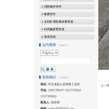
消防镀锌管件
耐磨管件
水利矿用防腐涂塑管道
衬四氟胶塑管道
保温管道
地址:
河北省盐山县韩桥工业区
上一
手机:
13931780167 13127378163
13127395010
联系人:
张经理
邮箱:
sypipe2018@163.com