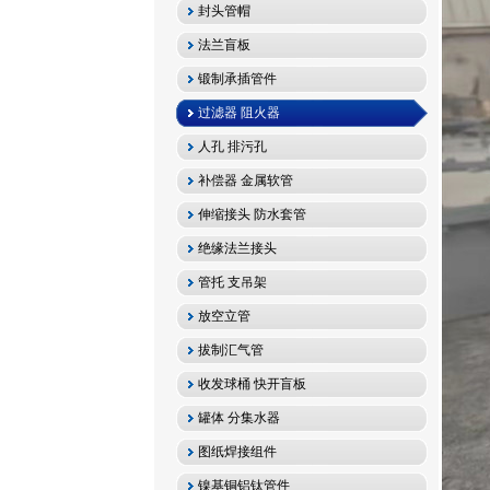
封头管帽
法兰盲板
锻制承插管件
过滤器 阻火器
人孔 排污孔
补偿器 金属软管
伸缩接头 防水套管
绝缘法兰接头
管托 支吊架
放空立管
拔制汇气管
收发球桶 快开盲板
罐体 分集水器
图纸焊接组件
镍基铜铝钛管件