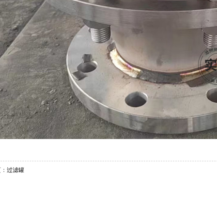
页：
过滤罐