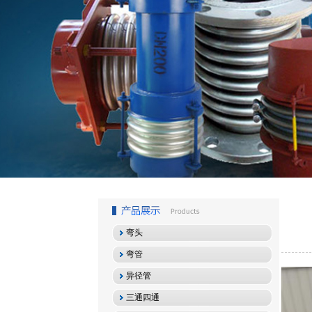
1
2
3
弯头
弯管
异径管
三通四通