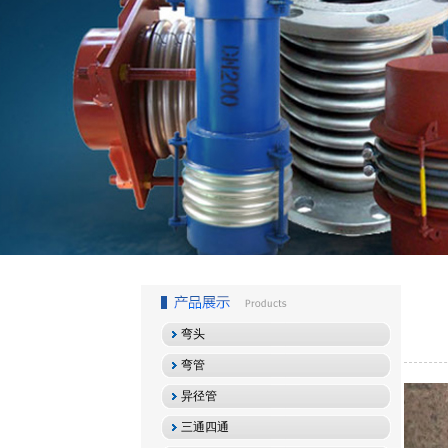
1
2
3
弯头
弯管
异径管
三通四通