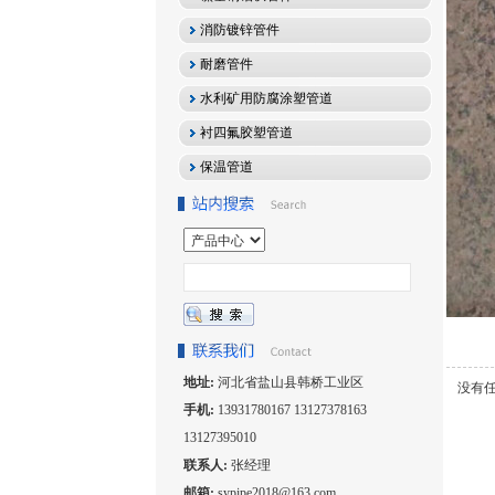
消防镀锌管件
耐磨管件
水利矿用防腐涂塑管道
衬四氟胶塑管道
保温管道
地址:
河北省盐山县韩桥工业区
没有
手机:
13931780167 13127378163
13127395010
联系人:
张经理
邮箱:
sypipe2018@163.com