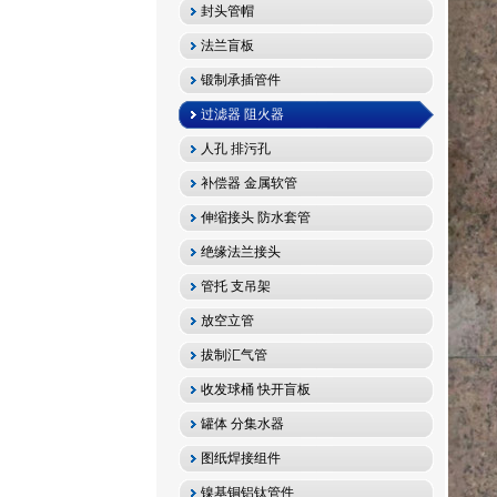
封头管帽
法兰盲板
锻制承插管件
过滤器 阻火器
人孔 排污孔
补偿器 金属软管
伸缩接头 防水套管
绝缘法兰接头
管托 支吊架
放空立管
拔制汇气管
收发球桶 快开盲板
罐体 分集水器
图纸焊接组件
镍基铜铝钛管件