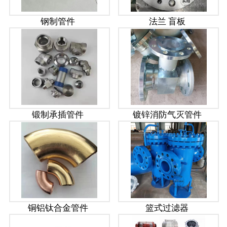
钢制管件
法兰 盲板
锻制承插管件
镀锌消防气灭管件
铜铝钛合金管件
篮式过滤器