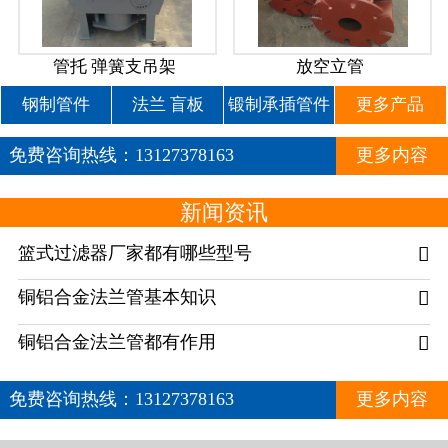
管托 弹簧支吊架
放空立管
钢制管件
法兰 盲板
锻制承插管件
更多产品
免费咨询热线：
13127378163
更多内容
新闻资讯
篮式过滤器厂家都有哪些型号

铜铝合金法兰管基本知识

铜铝合金法兰管都有作用

免费咨询热线：
13127378163
更多内容