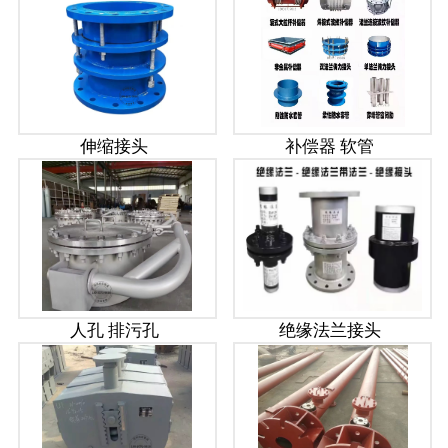
伸缩接头
补偿器 软管
人孔 排污孔
绝缘法兰接头