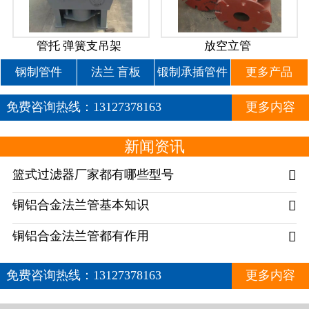
管托 弹簧支吊架
放空立管
钢制管件
法兰 盲板
锻制承插管件
更多产品
免费咨询热线：
13127378163
更多内容
新闻资讯
篮式过滤器厂家都有哪些型号

铜铝合金法兰管基本知识

铜铝合金法兰管都有作用

免费咨询热线：
13127378163
更多内容