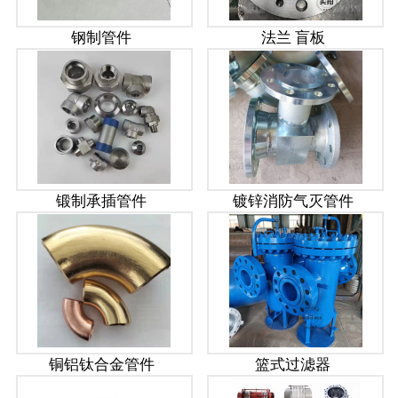
钢制管件
法兰 盲板
锻制承插管件
镀锌消防气灭管件
铜铝钛合金管件
篮式过滤器