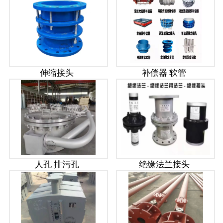
伸缩接头
补偿器 软管
人孔 排污孔
绝缘法兰接头