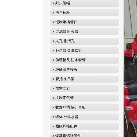
封头管帽
法兰盲板
锻制承插管件
过滤器 阻火器
人孔 排污孔
补偿器 金属软管
伸缩接头 防水套管
绝缘法兰接头
管托 支吊架
放空立管
拔制汇气管
收发球桶 快开盲板
罐体 分集水器
图纸焊接组件
镍基铜铝钛管件