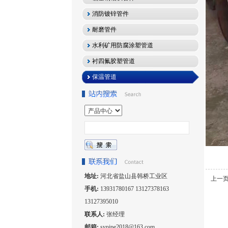
消防镀锌管件
耐磨管件
水利矿用防腐涂塑管道
衬四氟胶塑管道
保温管道
地址:
河北省盐山县韩桥工业区
上一
手机:
13931780167 13127378163
13127395010
联系人:
张经理
邮箱:
sypipe2018@163.com