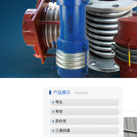
1
2
3
弯头
弯管
异径管
三通四通