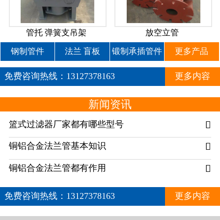
管托 弹簧支吊架
放空立管
钢制管件
法兰 盲板
锻制承插管件
更多产品
免费咨询热线：
13127378163
更多内容
新闻资讯
篮式过滤器厂家都有哪些型号

铜铝合金法兰管基本知识

铜铝合金法兰管都有作用

免费咨询热线：
13127378163
更多内容