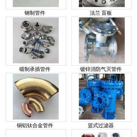
钢制管件
法兰 盲板
锻制承插管件
镀锌消防气灭管件
铜铝钛合金管件
篮式过滤器