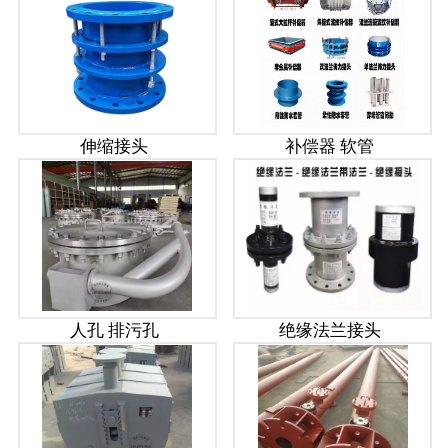
伸缩接头
补偿器 软管
人孔 排污孔
绝缘法兰接头