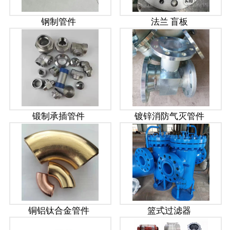
钢制管件
法兰 盲板
锻制承插管件
镀锌消防气灭管件
铜铝钛合金管件
篮式过滤器