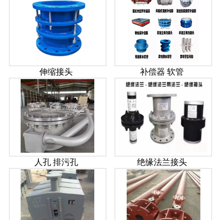
伸缩接头
补偿器 软管
人孔 排污孔
绝缘法兰接头