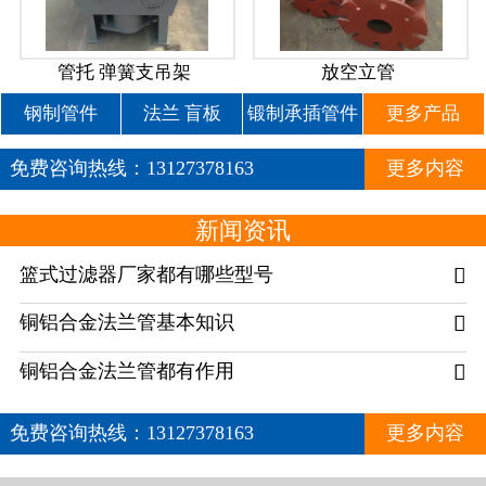
管托 弹簧支吊架
放空立管
钢制管件
法兰 盲板
锻制承插管件
更多产品
免费咨询热线：
13127378163
更多内容
新闻资讯
篮式过滤器厂家都有哪些型号

铜铝合金法兰管基本知识

铜铝合金法兰管都有作用

免费咨询热线：
13127378163
更多内容